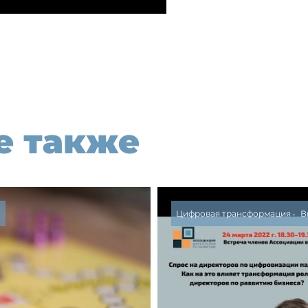
е также
а
Цифровая трансформация
В