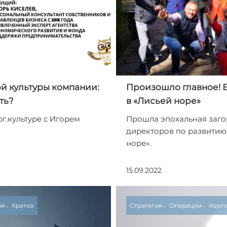
й культуры компании:
Произошло главное! 
ть?
в «Лисьей норе»
г.культуре с Игорем
Прошла эпохальная заго
директоров по развитию
норе».
15.09.2022
ия
Кратко
Стратегия
Операции
Корпо