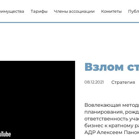
еимущества
Тарифы
Члены ассоциации
Комитеты
Публ
Взлом с
08.12.2021
Стратегия
Вовлекающая метод
планирования, рож
ответственность уч
бизнес к кратному р
АДР Алексеем Паном