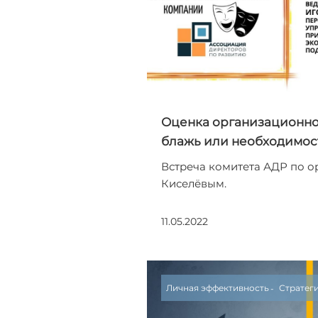
Оценка организационно
блажь или необходимос
Встреча комитета АДР по ор
Киселёвым.
11.05.2022
Личная эффективность
Стратег