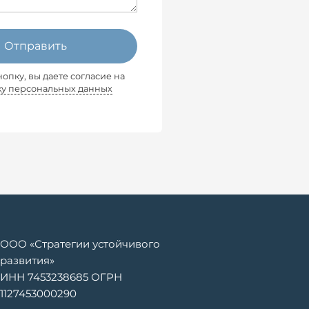
Отправить
опку, вы даете согласие на
ку персональных данных
ООО «Стратегии устойчивого
развития»
ИНН 7453238685 ОГРН
1127453000290