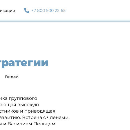
+7 800 500 22 65
икации
тратегии
Видео
ика группового
дающая высокую
астников и приводящая
азвитию. Встреча с членами
 и Василием Пельцем.