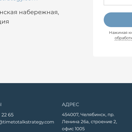
енская набережная,
ция
Нажимая кн
обработ
Ы
АДРЕС
454007, Челябинск, пр.
 22 65
Ленина 26а, строение 2,
@timetotalkstrategy.com
офис 1005