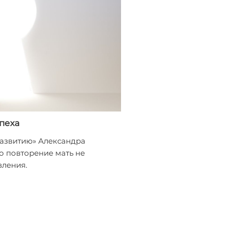
пеха
азвитию» Александра
о повторение мать не
вления.