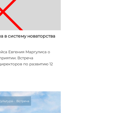
а в систему новаторства
йса Евгения Маргулиса о
риятии. Встреча
директоров по развитию 12
культура
Встреча