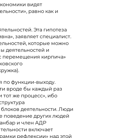
экономики видят
ельности», равно как и
ятельностей. Эта гипотеза
на», заявляет специалист.
тельностей, которые можно
мы деятельностей и
 с перемещения кирпича»
ковского
ружка).
 по функции-выходу.
ти вроде бы каждый раз
и тот же процесс», ибо
структура
 блоков деятельности. Люди
е поведение других людей
 Данбар и член АДР
ятельности включает
«рамки рефлексии» над этой