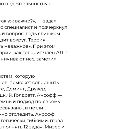
ю в «деятельностную
 так уж важно?», — задал
с специалист и подчеркнул,
ый вопрос, ведь слишком
дит вокруг. Теория
ь неважное». При этом
рии, как говорит член АДР
аничивают нас, заметил
истем, которую
нов, поможет совершить
е, Деминг, Друкер,
кий, Голдратт, Ансофф —
емный подход по-своему.
освязаны, и петли
но отследить. Ансофф
тегически гибкими, глава
полнять 12 задач. Мизес и