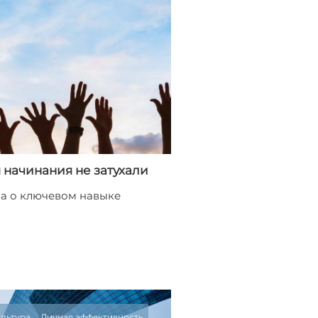
ы начинания не затухали
а о ключевом навыке
ультура
Личная эффективность