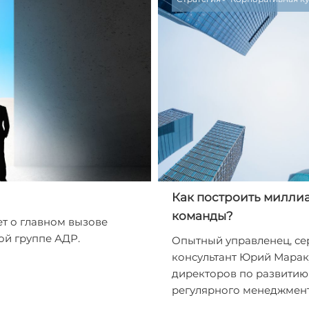
Как построить милли
команды?
т о главном вызове
ой группе АДР.
Опытный управленец, с
консультант Юрий Марак
директоров по развитию
регулярного менеджмент