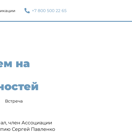
+7 800 500 22 65
икации
ем на
ностей
Встреча
ал, член Ассоциации
итию Сергей Павленко