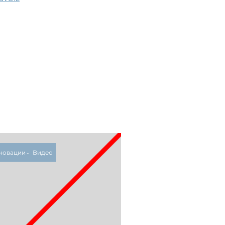
новации
Видео