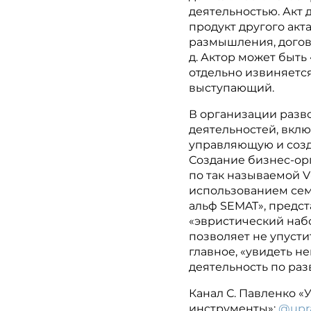
деятельностью. Акт 
продукт другого акт
размышления, догова
д. Актор может быть
отдельно извиняетс
выступающий.
В организации разв
деятельностей, вкл
управляющую и соз
Создание бизнес-ор
по так называемой 
использованием сем
альф SEMAT», предс
«эвристический наб
позволяет не упусти
главное, «увидеть н
деятельность по раз
Канал С. Павленко 
инструменты»:
@upr