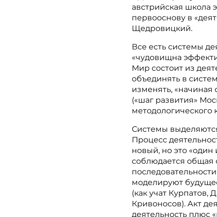
австрийская школа 
первооснову в «деят
Щедровицкий.
Все есть системы де
«чудовищна эффектив
Мир состоит из дея
объединять в систе
изменять, «начиная
(«шаг развития» Мос
методологического к
Системы выделяются
Процесс деятельнос
новый, но это «один 
соблюдается общая 
последовательности
моделируют будуще
(как учат Курпатов,
Кривоносов). Акт де
деятельность плюс 