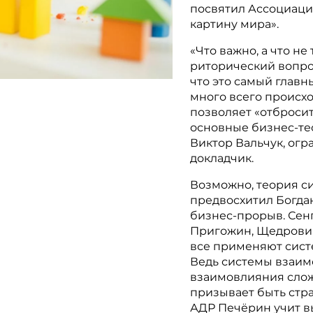
посвятил Ассоциаци
картину мира».
«Что важно, а что не
риторический вопро
что это самый главн
много всего происхо
позволяет «отбросит
основные бизнес-тео
Виктор Вальчук, огр
докладчик.
Возможно, теория с
предвосхитил Богда
бизнес-прорыв. Сенг
Пригожин, Щедровиц
все применяют сист
Ведь системы взаим
взаимовлияния слож
призывает быть стра
АДР Печёрин учит вы