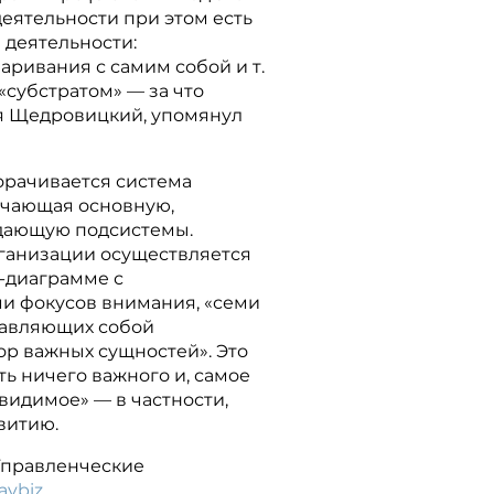
деятельности при этом есть
а деятельности:
ривания с самим собой и т.
 «субстратом» — за что
я Щедровицкий, упомянул
орачивается система
ючающая основную,
дающую подсистемы.
ганизации осуществляется
V-диаграмме с
и фокусов внимания, «семи
тавляющих собой
ор важных сущностей». Это
ть ничего важного и, самое
евидимое» — в частности,
витию.
«Управленческие
avbiz