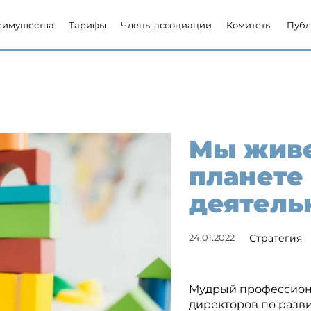
еимущества
Тарифы
Члены ассоциации
Комитеты
Публ
Мы жив
планете
деятель
24.01.2022
Стратегия
Мудрый профессион
директоров по разв