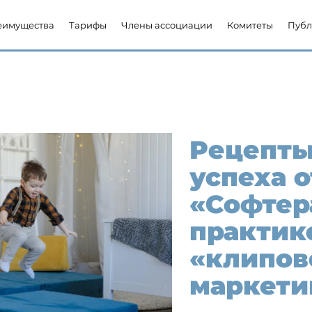
еимущества
Тарифы
Члены ассоциации
Комитеты
Публ
Рецепты
успеха о
«Софтер
практик
«клипов
маркети