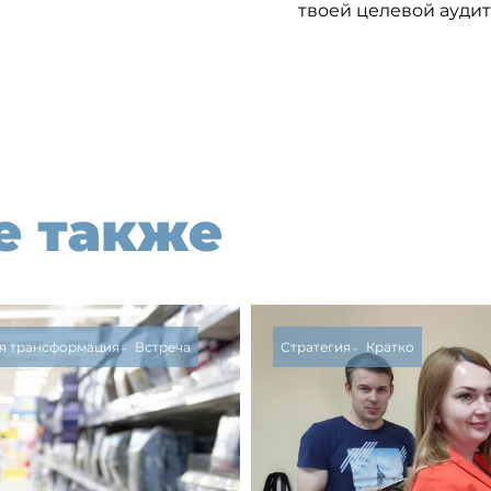
твоей целевой аудит
е также
я трансформация
Встреча
Стратегия
Кратко