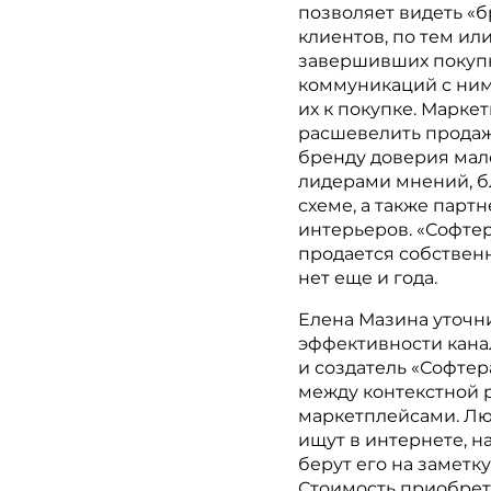
позволяет видеть «
клиентов, по тем и
завершивших покуп
коммуникаций с ним
их к покупке. Марке
расшевелить продаж
бренду доверия мало
лидерами мнений, б
схеме, а также пар
интерьеров. «Софте
продается собствен
нет еще и года.
Елена Мазина уточн
эффективности кана
и создатель «Софтер
между контекстной 
маркетплейсами. Лю
ищут в интернете, н
берут его на заметку
Стоимость приобрет