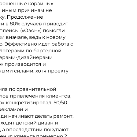
брошенные корзины» —
ли иным причинам не
ку. Продолжение
и в 80% случаев приводит
тплейсы («Озон») помогли
и вначале, ведь к новому
. Эффективно идет работа с
логерами по бартерной
тнерами-дизайнерами
р» производится и
ными силами, хотя проекту
ила по сравнительной
лов привлечения клиентов,
а» конкретизировал: 50/50
рекламой и
ди начинают делать ремонт,
аходят детский диван и
, а впоследствии покупают.
ения клиента примерно 2