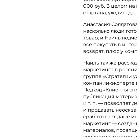
000 руб. В целом на 
стартапа, уходит где
Анастасия Солдатов
насколько люди гото
товар, и Наиль подч
все покупать в интер
возврат, плюс у ком
Наиль так же расска
маркетинга в росси
группе «Стратегии у
компании-эксперте 
Подход «Клиенты сп
публикация материал
и т. п. — позволяет
и продавать неосяза
срабатывает даже и
маркетинг — созда
материалов, посвя
конкретного потенц