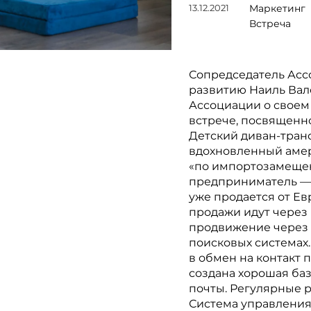
13.12.2021
Маркетинг
Встреча
Сопредседатель Асс
развитию Наиль Вал
Ассоциации о своем
встрече, посвященн
Детский диван-тран
вдохновленный аме
«по импортозамеще
предприниматель — б
уже продается от Ев
продажи идут через
продвижение через 
поисковых системах
в обмен на контакт 
создана хорошая ба
почты. Регулярные 
Система управления