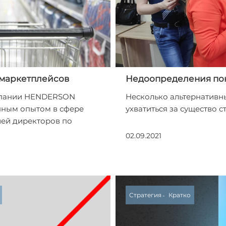
 маркетплейсов
Недоопределения пон
мпании HENDERSON
Несколько альтернативн
нным опытом в сфере
ухватиться за существо с
ией директоров по
02.09.2021
Стратегия
Кратко