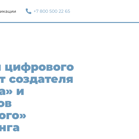
+7 800 500 22 65
икации
 цифрового
т создателя
а» и
ов
ого»
нга