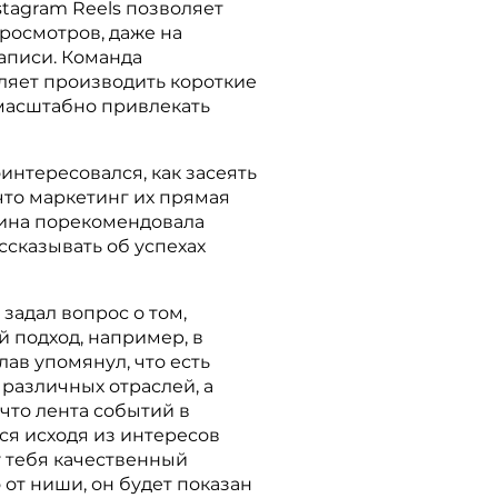
stagram Reels позволяет
росмотров, даже на
аписи. Команда
ляет производить короткие
масштабно привлекать
нтересовался, как засеять
что маркетинг их прямая
рина порекомендовала
ссказывать об успехах
задал вопрос о том,
 подход, например, в
лав упомянул, что есть
различных отраслей, а
что лента событий в
ся исходя из интересов
у тебя качественный
 от ниши, он будет показан