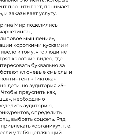
нт прочитывает, понимает,
, и заказывает услугу.
Ирина Мир поделились
маркетинга»,
Клиповое мышление»,
ции короткими кусками и
вело к тому, что люди не
трят короткие видео, где
тересовать буквально за
Работают ключевые смыслы и
контингент «Тиктока»
не дети, но аудитория 25–
 Чтобы преуспеть как,
цца», необходимо
ределить аудиторию,
онкурентов, определить
сяц, выбрать соцсеть. Ряд
ривлекать «органику», т. е.
 если у тебя цепляющий