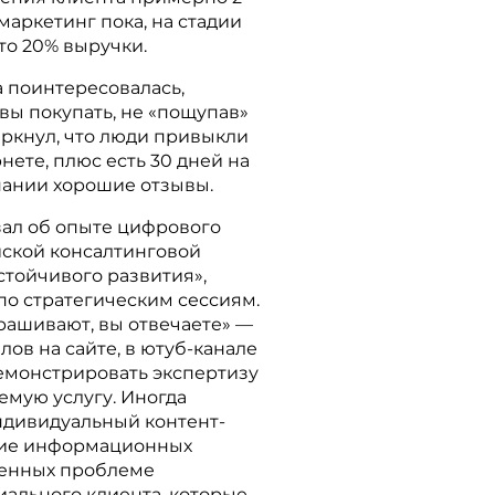
маркетинг пока, на стадии
-то 20% выручки.
а поинтересовалась,
вы покупать, не «пощупав»
еркнул, что люди привыкли
нете, плюс есть 30 дней на
пании хорошие отзывы.
зал об опыте цифрового
йской консалтинговой
стойчивого развития»,
по стратегическим сессиям.
рашивают, вы отвечаете» —
ов на сайте, в ютуб-канале
 демонстрировать экспертизу
емую услугу. Иногда
ндивидуальный контент-
ние информационных
щенных проблеме
иального клиента, которые