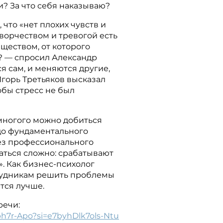
? За что себя наказываю?
 что «нет плохих чувств и
ворчеством и тревогой есть
бществом, от которого
»? — спросил Александр
 сам, и меняются другие,
горь Третьяков высказал
обы стресс не был
 многого можно добиться
 до фундаментального
ез профессионального
аться сложно: срабатывают
. Как бизнес-психолог
рудникам решить проблемы
тся лучше.
речи:
ph7r-Apo?si=e7byhDlk7ols-Ntu