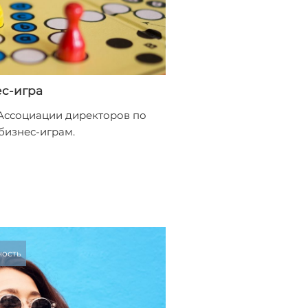
ес-игра
 Ассоциации директоров по
бизнес-играм.
ность