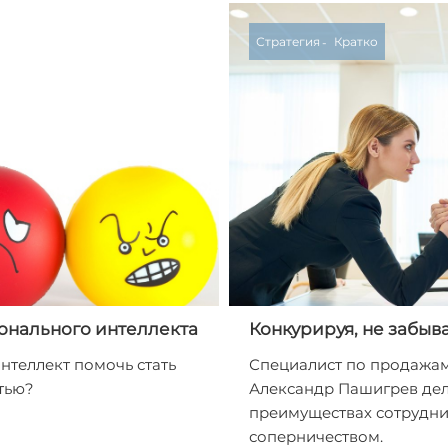
Стратегия
Кратко
онального интеллекта
Конкурируя, не забыв
теллект помочь стать
Специалист по продажам
тью?
Александр Пашигрев дел
преимуществах сотрудни
соперничеством.