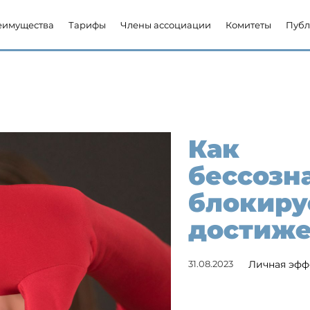
еимущества
Тарифы
Члены ассоциации
Комитеты
Публ
Как
бессозн
блокиру
достиже
31.08.2023
Личная эфф