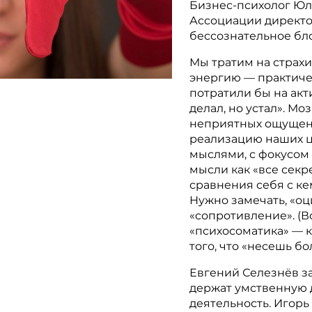
Бизнес-психолог Юл
Ассоциации директор
бессознательное бл
Мы тратим на страх
энергию — практиче
потратили бы на акт
делал, но устал». Мо
неприятных ощущен
реализацию наших це
мыслями, с фокусом
мысли как «все секр
сравнения себя с ке
Нужно замечать, «о
«сопротивление». (
«психосоматика» — к
того, что «несешь б
Евгений Селезнёв з
держат умственную 
деятельность. Игорь