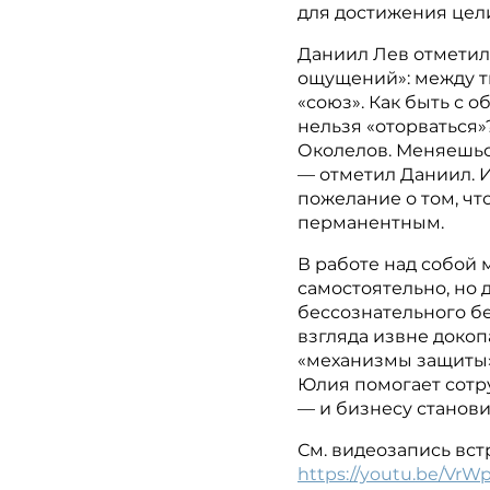
для достижения цели
Даниил Лев отметил,
ощущений»: между т
«союз». Как быть с о
нельзя «оторваться
Околелов. Меняешься
— отметил Даниил. И
пожелание о том, чт
перманентным.
В работе над собой
самостоятельно, но
бессознательного б
взгляда извне докоп
«механизмы защиты»
Юлия помогает сот
— и бизнесу станови
См. видеозапись вст
https://youtu.be/VrW