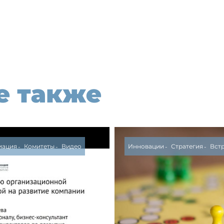
е также
иация
Комитеты
Видео
Инновации
Стратегия
Вст