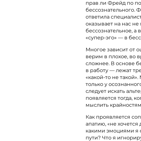
прав ли Фрейд по п
бессознательного. Ф
ответила специалист
оказывает на нас не
бессознательное, а 
«супер-эго» — в бес
Многое зависит от о
верим в плохое, во 
сложнее. В основе б
в работу — лежат тр
«какой-то не такой»
только у осознанног
следует искать альт
появляется тогда, к
мыслить крайностям
Как проявляется со
апатию, «не хочется 
какими эмоциями я 
пути? Что я игнорир