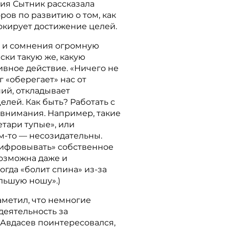
ия Сытник рассказала
ов по развитию о том, как
окирует достижение целей.
и и сомнения огромную
ски такую же, какую
ивное действие. «Ничего не
зг «оберегает» нас от
ий, откладывает
лей. Как быть? Работать с
 внимания. Например, такие
етари тупые», или
м-то — несозидательны.
цифровывать» собственное
Возможна даже и
огда «болит спина» из-за
ольшую ношу».)
аметил, что немногие
деятельность за
 Авдасев поинтересовался,