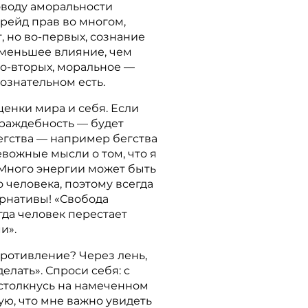
оводу аморальности
рейд прав во многом,
, но во-первых, сознание
 меньшее влияние, чем
во-вторых, моральное —
сознательном есть.
ценки мира и себя. Если
враждебность — будет
егства — например бегства
евожные мысли о том, что я
. Много энергии может быть
о человека, поэтому всегда
ернативы! «Свобода
огда человек перестает
и».
противление? Через лень,
делать». Спроси себя: с
столкнусь на намеченном
ую, что мне важно увидеть