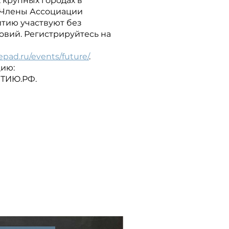
 крупных городах в
 Члены Ассоциации
итию участвуют без
овий. Регистрируйтесь на
epad.ru/events/future/
.
цию:
ТИЮ.РФ.