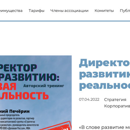
еимущества
Тарифы
Члены ассоциации
Комитеты
Публ
Директо
развити
реально
07.04.2022
Стратегия
Корпоратив
«В слове развитие м