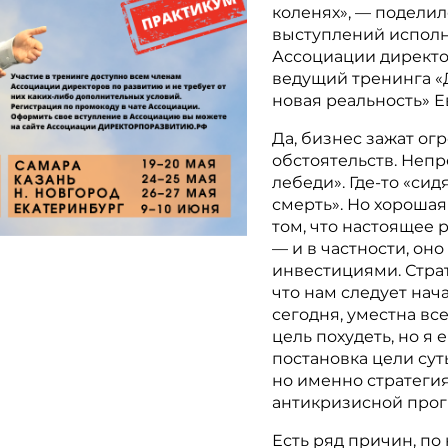
коленях», — поделил
выступлений испол
Ассоциации директо
ведущий тренинга «
новая реальность» 
Да, бизнес зажат о
обстоятельств. Неп
лебеди». Где-то «сид
смерть». Но хорошая
том, что настоящее 
— и в частности, оно
инвестициями. Страт
что нам следует нач
сегодня, уместна все
цель похудеть, но я
постановка цели сут
но именно стратегия
антикризисной прогр
Есть ряд причин, по