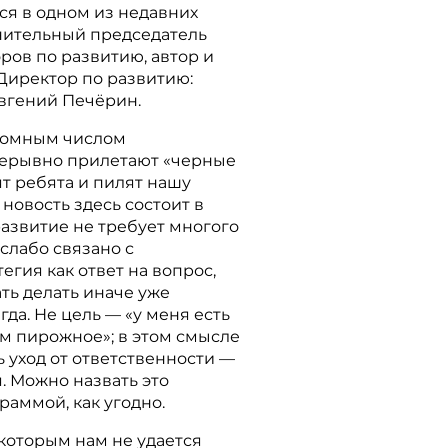
ся в одном из недавних
нительный председатель
ров по развитию, автор и
Директор по развитию:
Евгений Печёрин.
громным числом
рерывно прилетают «черные
ят ребята и пилят нашу
 новость здесь состоит в
развитие не требует многого
 слабо связано с
егия как ответ на вопрос,
ать делать иначе уже
гда. Не цель — «у меня есть
 ем пирожное»; в этом смысле
ь уход от ответственности —
. Можно назвать это
аммой, как угодно.
 которым нам не удается