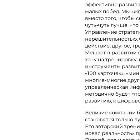
эффективно развива
малых побед. Мы «ж
вместо того, чтобы 
чуть-чуть лучше, что
Управление стратег
нерешительностью.
действие, другое, тр
Мешает в развитии 
хочу на тренировку, 
инструменты развит
«100 карточек», «ми
многие-многие друг
управленческая инф
методично будет «по
развитию, к цифров
Великие компании б
становятся только л
Его авторский трени
новая реальность» пр