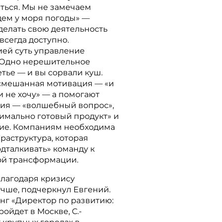
ться. Мы не замечаем
дем у моря погоды» —
сделать свою деятельность
 всегда доступно.
ией суть управление
 Одно нерешительное
етье — и вы сорвали куш.
смешанная мотивация — «и
и не хочу» — а помогают
ия — «волшебный вопрос»,
нимально готовый продукт» и
ие. Компаниям необходима
раструктура, которая
дталкивать» команду к
ой трансформации.
лагодаря кризису
учше, подчеркнул Евгений.
нг «Директор по развитию:
ойдет в Москве, С.-