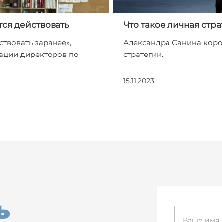
ся действовать
Что такое личная стр
ствовать заранее»,
Александра Санина коро
ации директоров по
стратегии.
15.11.2023
ь