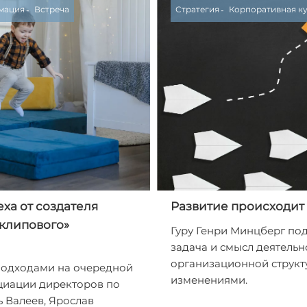
мация
Встреча
Стратегия
Корпоративная к
ха от создателя
Развитие происходит
«клипового»
Гуру Генри Минцберг под
задача и смысл деятель
организационной структ
одходами на очередной
изменениями.
циации директоров по
 Валеев, Ярослав