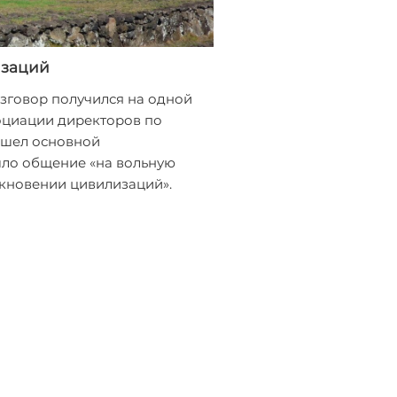
изаций
зговор получился на одной
оциации директоров по
ишел основной
ло общение «на вольную
олкновении цивилизаций».