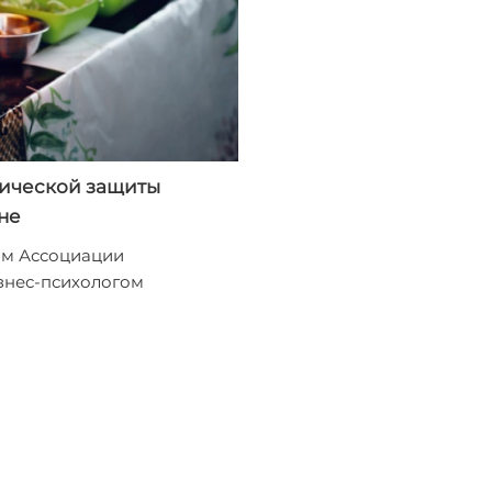
гической защиты
ане
ом Ассоциации
знес-психологом