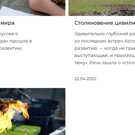
 мира
Столкновение цивил
уссия о
Удивительно глубокий ра
ира» прошла в
из последних встреч Асс
развитию.
развитию — когда не пр
выступающий, и произош
тему». Речь зашла о «ст
22.04.2022
льтура