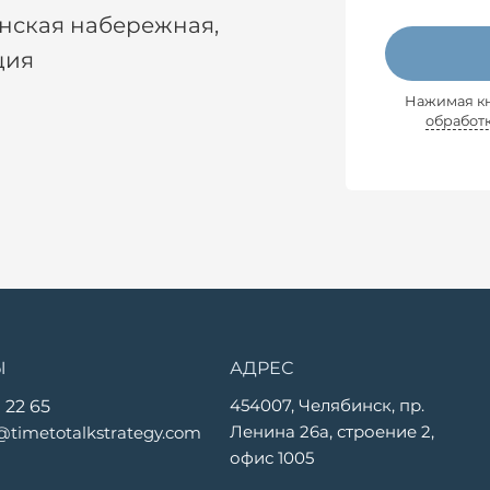
енская набережная,
ция
Нажимая кн
обработ
Ы
АДРЕС
454007, Челябинск, пр.
 22 65
Ленина 26а, строение 2,
@timetotalkstrategy.com
офис 1005