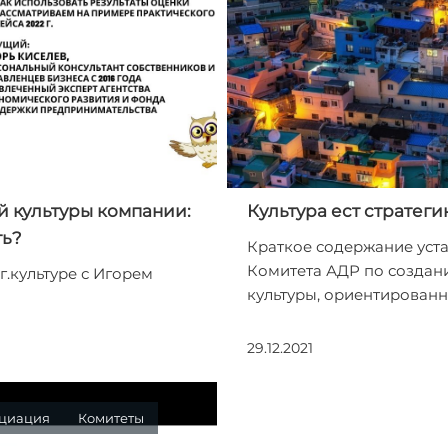
 культуры компании:
Культура ест стратеги
ть?
Краткое содержание уст
Комитета АДР по создан
г.культуре с Игорем
культуры, ориентированн
29.12.2021
циация
Комитеты