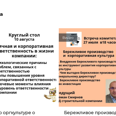
а
Видео
о оргкультуре о
Бережливое производ