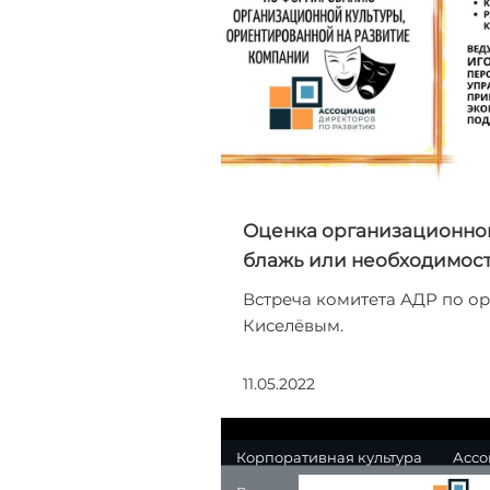
Оценка организационной
блажь или необходимос
Встреча комитета АДР по ор
Киселёвым.
11.05.2022
Корпоративная культура
Ассо