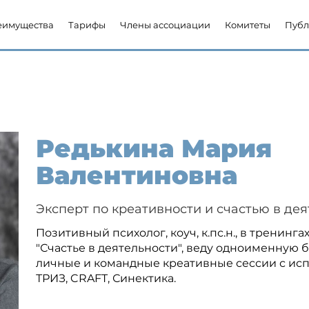
еимущества
Тарифы
Члены ассоциации
Комитеты
Публ
Редькина Мария
Валентиновна
Эксперт по креативности и счастью в де
Позитивный психолог, коуч, к.пс.н., в тренингах
"Счастье в деятельности", веду одноименную 
личные и командные креативные сессии с ис
ТРИЗ, CRAFT, Синектика.