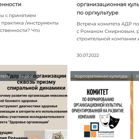
енности
организационная куль
по оргкультуре
мы с принятием
ь практика /инструменты
Встреча комитета АДР по
тственности? Что
с Романом Смирновым, 
строительной компании и
30.07.2022
теты
Видео
Корпоративная культура
К