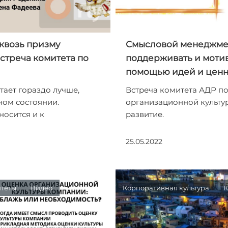
квозь призму
Смысловой менеджмен
стреча комитета по
поддерживать и мотив
помощью идей и ценн
тает гораздо лучше,
Встреча комитета АДР 
ном состоянии.
организационной культу
носится и к
развитие.
25.05.2022
теты
Видео
Корпоративная культура
К