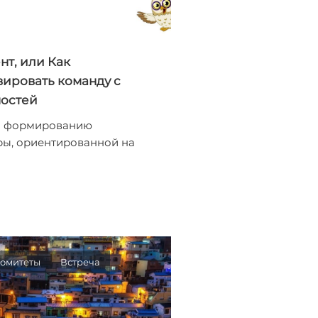
т, или Как
ировать команду с
остей
по формированию
ры, ориентированной на
омитеты
Встреча