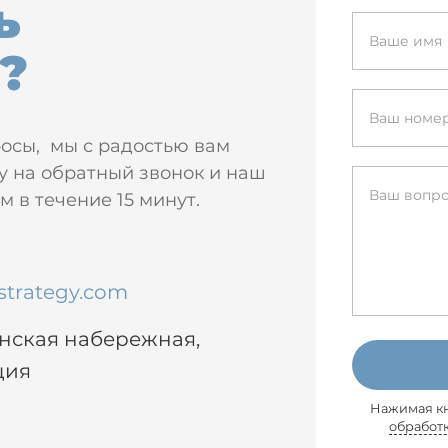
ь
?
росы, мы с радостью вам
у на обратный звонок и наш
 в течение 15 минут.
strategy.com
енская набережная,
ция
Нажимая кн
обработ