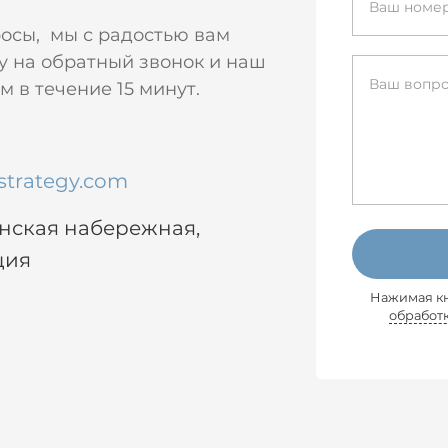
росы, мы с радостью вам
у на обратный звонок и наш
 в течение 15 минут.
strategy.com
енская набережная,
ция
Нажимая кн
обработ