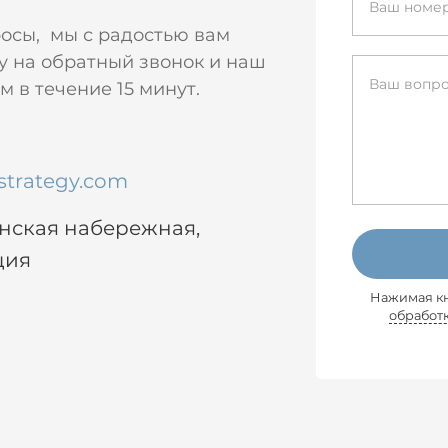
росы, мы с радостью вам
у на обратный звонок и наш
 в течение 15 минут.
strategy.com
енская набережная,
ция
Нажимая кн
обработ