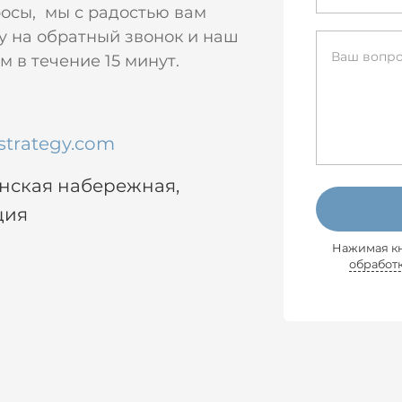
росы, мы с радостью вам
у на обратный звонок и наш
 в течение 15 минут.
strategy.com
енская набережная,
ция
Нажимая кн
обработ