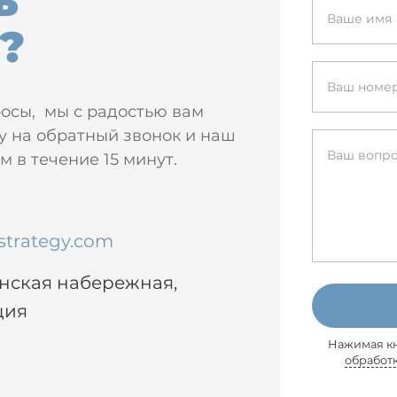
ь
?
росы, мы с радостью вам
у на обратный звонок и наш
 в течение 15 минут.
strategy.com
енская набережная,
ция
Нажимая кн
обработ