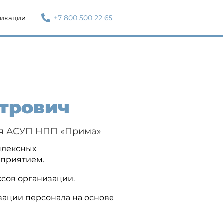
+7 800 500 22 65
икации
етрович
ия АСУП НПП «Прима»
плексных
дприятием.
сов организации.
ации персонала на основе