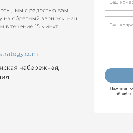
росы, мы с радостью вам
у на обратный звонок и наш
 в течение 15 минут.
strategy.com
енская набережная,
ция
Нажимая кн
обработ