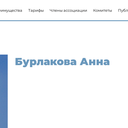
еимущества
Тарифы
Члены ассоциации
Комитеты
Публ
Бурлакова Анна