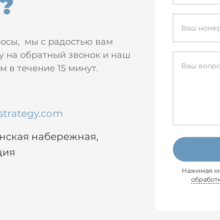
?
росы, мы с радостью вам
у на обратный звонок и наш
 в течение 15 минут.
strategy.com
енская набережная,
ция
Нажимая кн
обработ